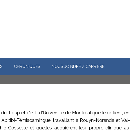
S
CHRONIQUES
NOUS JOINDRE / CARRIÈRE
-du-Loup et c’est à l’Université de Montréal qu’elle obtient, 
 en Abitibi-Témiscamingue, travaillant à Rouyn-Noranda et Val-d’
hie Cossette et qu’elles acquièrent leur propre clinique a