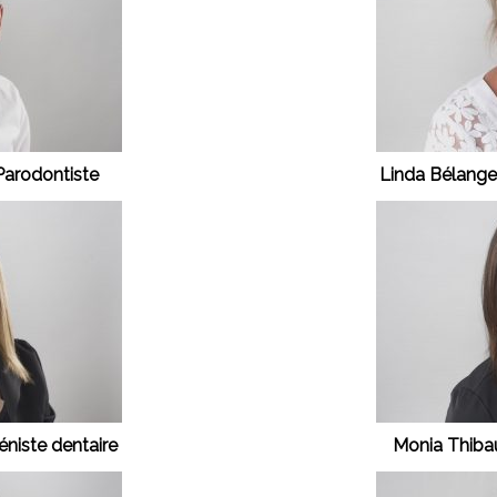
arodontiste
Linda Bélanger
éniste dentaire
Monia Thibau